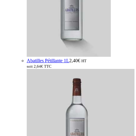
Abatilles Pétillante 1L
2,40
€
HT
soit
2,64
€
TTC