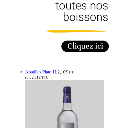
Abatilles Plate 1L
2,10
€
HT
soit
2,31
€
TTC