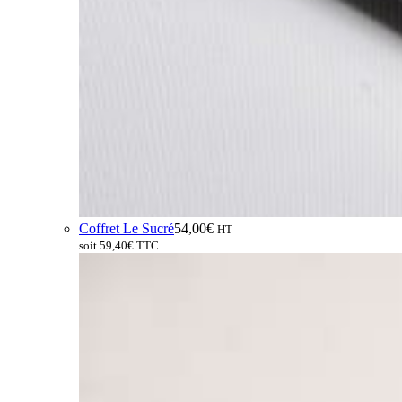
Coffret Le Sucré
54,00
€
HT
soit
59,40
€
TTC