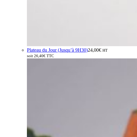
Plateau du Jour (Jusqu’à 9H30)
24,00
€
HT
soit
26,40
€
TTC