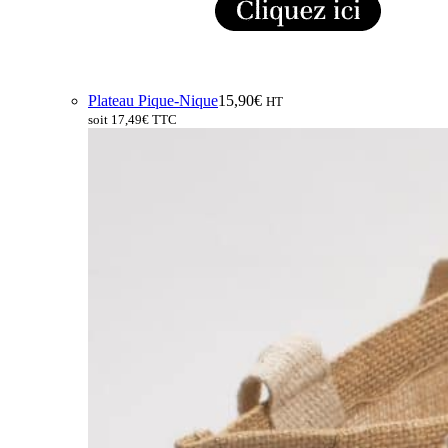
Plateau Pique-Nique
15,90
€
HT
soit
17,49
€
TTC