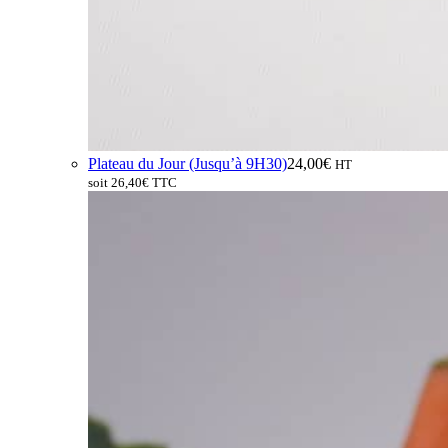
Plateau du Jour (Jusqu’à 9H30)
24,00
€
HT
soit
26,40
€
TTC